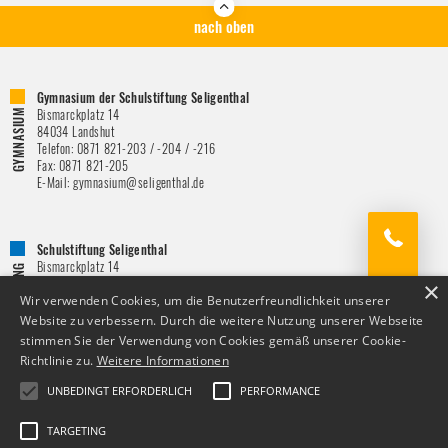
nach oben
Gymnasium der Schulstiftung Seligenthal
Bismarckplatz 14
84034
Landshut
Telefon:
0871 821-203 / -204 / -216
Fax:
0871 821-205
E-Mail:
gymnasium@seligenthal.de
Schulstiftung Seligenthal
Bismarckplatz 14
84034
Landshut
×
Telefon:
0871 / 821 – 151
Wir verwenden Cookies, um die Benutzerfreundlichkeit unserer
Fax:
0871 821-146
Website zu verbessern. Durch die weitere Nutzung unserer Webseite
E-Mail:
schulstiftung@seligenthal.de
stimmen Sie der Verwendung von Cookies gemäß unserer Cookie-
Richtlinie zu.
Weitere Informationen
UNBEDINGT ERFORDERLICH
PERFORMANCE
TARGETING