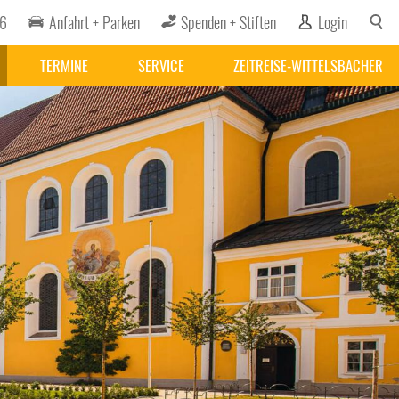
16
Anfahrt + Parken
Spenden + Stiften
Login
TERMINE
SERVICE
ZEITREISE-WITTELSBACHER