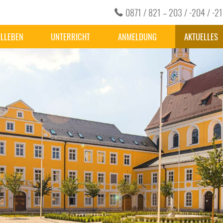
0871 / 821 – 203 / -204 / -2
LLEBEN
UNTERRICHT
ANMELDUNG
AKTUELLES