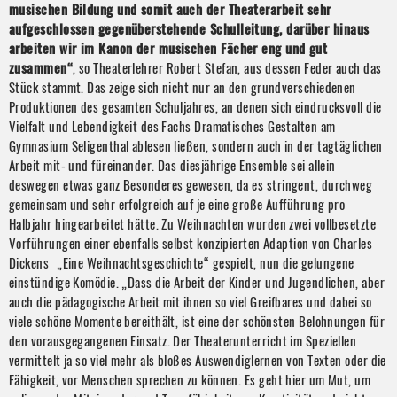
musischen Bildung und somit auch der Theaterarbeit sehr
aufgeschlossen gegenüberstehende Schulleitung, darüber hinaus
arbeiten wir im Kanon der musischen Fächer eng und gut
zusammen“
, so Theaterlehrer Robert Stefan, aus dessen Feder auch das
Stück stammt. Das zeige sich nicht nur an den grundverschiedenen
Produktionen des gesamten Schuljahres, an denen sich eindrucksvoll die
Vielfalt und Lebendigkeit des Fachs Dramatisches Gestalten am
Gymnasium Seligenthal ablesen ließen, sondern auch in der tagtäglichen
Arbeit mit- und füreinander. Das diesjährige Ensemble sei allein
deswegen etwas ganz Besonderes gewesen, da es stringent, durchweg
gemeinsam und sehr erfolgreich auf je eine große Aufführung pro
Halbjahr hingearbeitet hätte. Zu Weihnachten wurden zwei vollbesetzte
Vorführungen einer ebenfalls selbst konzipierten Adaption von Charles
Dickensˈ „Eine Weihnachtsgeschichte“ gespielt, nun die gelungene
einstündige Komödie. „Dass die Arbeit der Kinder und Jugendlichen, aber
auch die pädagogische Arbeit mit ihnen so viel Greifbares und dabei so
viele schöne Momente bereithält, ist eine der schönsten Belohnungen für
den vorausgegangenen Einsatz. Der Theaterunterricht im Speziellen
vermittelt ja so viel mehr als bloßes Auswendiglernen von Texten oder die
Fähigkeit, vor Menschen sprechen zu können. Es geht hier um Mut, um