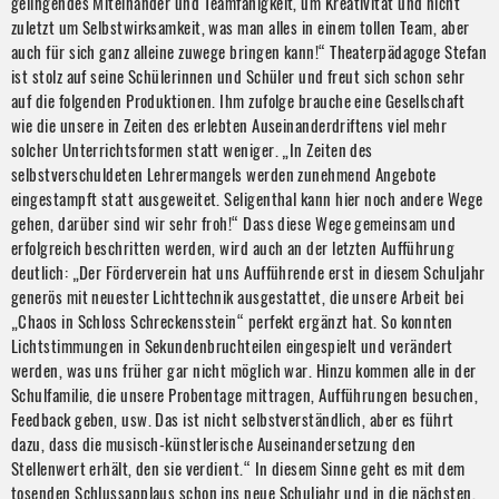
gelingendes Miteinander und Teamfähigkeit, um Kreativität und nicht
zuletzt um Selbstwirksamkeit, was man alles in einem tollen Team, aber
auch für sich ganz alleine zuwege bringen kann!“ Theaterpädagoge Stefan
ist stolz auf seine Schülerinnen und Schüler und freut sich schon sehr
auf die folgenden Produktionen. Ihm zufolge brauche eine Gesellschaft
wie die unsere in Zeiten des erlebten Auseinanderdriftens viel mehr
solcher Unterrichtsformen statt weniger. „In Zeiten des
selbstverschuldeten Lehrermangels werden zunehmend Angebote
eingestampft statt ausgeweitet. Seligenthal kann hier noch andere Wege
gehen, darüber sind wir sehr froh!“ Dass diese Wege gemeinsam und
erfolgreich beschritten werden, wird auch an der letzten Aufführung
deutlich: „Der Förderverein hat uns Aufführende erst in diesem Schuljahr
generös mit neuester Lichttechnik ausgestattet, die unsere Arbeit bei
„Chaos in Schloss Schreckensstein“ perfekt ergänzt hat. So konnten
Lichtstimmungen in Sekundenbruchteilen eingespielt und verändert
werden, was uns früher gar nicht möglich war. Hinzu kommen alle in der
Schulfamilie, die unsere Probentage mittragen, Aufführungen besuchen,
Feedback geben, usw. Das ist nicht selbstverständlich, aber es führt
dazu, dass die musisch-künstlerische Auseinandersetzung den
Stellenwert erhält, den sie verdient.“ In diesem Sinne geht es mit dem
tosenden Schlussapplaus schon ins neue Schuljahr und in die nächsten,