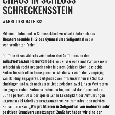
SCHRECKENSSTEIN
WAHRE LIEBE HAT BISS!
Mit einem fulminanten Schlussakkord verabschiedete sich das
Theaterensemble III.2 des Gymnasiums Seligenthal
in die
wohlverdienten Ferien.
Die Töne dieses Akkords zeichneten drei Aufführungen der
selbstverfassten Horrorkomödie
, in der Werwölfe und Vampire mehr
schlecht als recht nebeneinander in einem Schloss leben, das beide
Seiten für sich allein beanspruchen. Als die Werwölfe den Vampirjäger
van Höllding engagieren, zeitgleich zwei Influencerinnen ins Schloss
eindringen und auch noch zarte Liebe zwischen zwei jungen Vertretern
der gegnerischen Seiten aufzukeimen beginnt, ist das Chaos auf der
Bühne perfekt. Dass der spielerischen Leichtigkeit der Aufführungen
ungemein viel Arbeit vorausgegangen sei, sei zumindest den meisten
Betrachtern klar.
„Wir profitieren in Seligenthal von mehreren sehr
positiven Grundvoraussetzungen:
Zunächst haben wir eine der